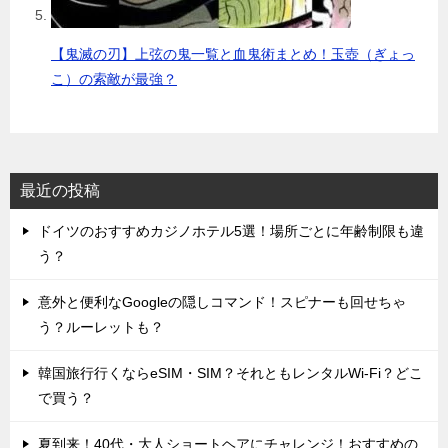
【鬼滅の刃】上弦の鬼一覧と血鬼術まとめ！玉壺（ぎょっ
こ）の索敵が最強？
最近の投稿
ドイツのおすすめカジノホテル5選！場所ごとに年齢制限も違
う？
意外と便利なGoogleの隠しコマンド！スピナーも回せちゃ
う？ルーレットも？
韓国旅行行くならeSIM・SIM？それともレンタルWi-Fi？どこ
で買う？
夏到来！40代・大人ショートヘアにチャレンジ！おすすめの