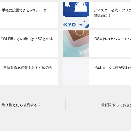
手軽に設置できるwifi ルーター
ディズニー公式アプリ
間短縮に！
と『Wi-Fi5』との違いは？5Gとの違
iOS向けのアバストモ
Fi」事情を徹底調査！おすすめの会
iPad mini 6は何が変
｜乗り換えたら後悔する？
最低限やっておき