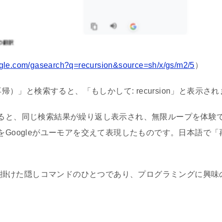
ogle.com/gasearch?q=recursion&source=sh/x/gs/m2/5
）
on（再帰）」と検索すると、「もしかして: recursion」と表示さ
ると、同じ検索結果が繰り返し表示され、無限ループを体験
をGoogleがユーモアを交えて表現したものです。日本語で
。
ムが仕掛けた隠しコマンドのひとつであり、プログラミングに興