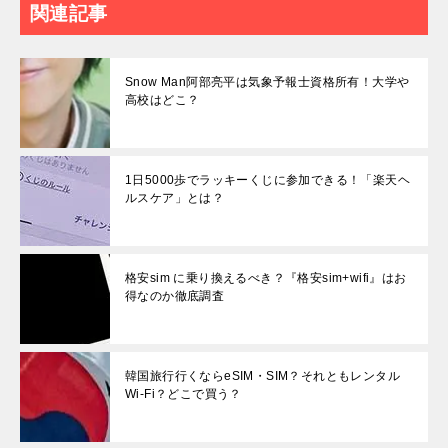
関連記事
Snow Man阿部亮平は気象予報士資格所有！大学や
高校はどこ？
1日5000歩でラッキーくじに参加できる！「楽天ヘ
ルスケア」とは？
格安sim に乗り換えるべき？『格安sim+wifi』はお
得なのか徹底調査
韓国旅行行くならeSIM・SIM？それともレンタル
Wi-Fi？どこで買う？