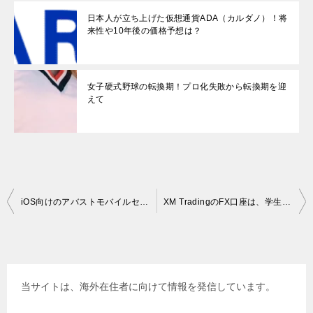
日本人が立ち上げた仮想通貨ADA（カルダノ）！将
来性や10年後の価格予想は？
女子硬式野球の転換期！プロ化失敗から転換期を迎
えて
投
iOS向けのアバストモバイルセキュリティあります！
XM TradingのFX口座は、学生や主婦、主夫などの収入ゼロの無職でも開設
稿
ナ
ビ
当サイトは、海外在住者に向けて情報を発信しています。
ゲ
ー