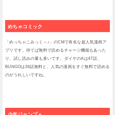
めちゃコミック
「めっちゃこみっく～♪」の
CM
で有名な超人気漫画ア
プリです。待てば無料で読めるチャージ機能もあった
り、試し読みの量も多いです。ダイヤの
A
は
47
話、
BUNGO
は
36
話無料と、人気の漫画をすぐ無料で読める
のがうれしいですね。
少年ジャンプ＋