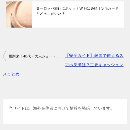
ヨーロッパ旅行にポケットWiFiは必須？Simカード
とどっちがいい？
投
【完全ガイド】韓国で使えるス
夏到来！40代・大人ショートヘアにチャレンジ！おすすめのスタイルまとめ
稿
マホ決済は？主要キャッシュレ
ナ
スまとめ
ビ
ゲ
ー
当サイトは、海外在住者に向けて情報を発信しています。
シ
ョ
ン