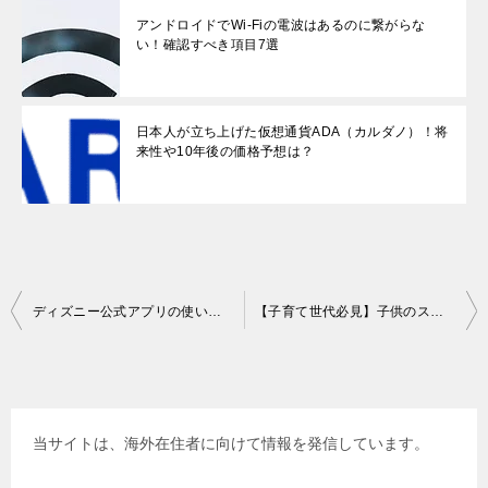
アンドロイドでWi-Fiの電波はあるのに繋がらな
い！確認すべき項目7選
日本人が立ち上げた仮想通貨ADA（カルダノ）！将
来性や10年後の価格予想は？
投
ディズニー公式アプリの使い方！チケット購入・待ち時間短縮に！
【子育て世代必見】子供のスマホ利用を制限できるサービス5選
稿
ナ
ビ
当サイトは、海外在住者に向けて情報を発信しています。
ゲ
ー